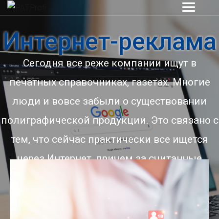
Интернет-реклама
Сегодня все реже компании ищут в
печатных справочниках, газетах. Многие
люди и вовсе забыли о существовании
полиграфической продукции. Это связано с
тем, что сейчас практически все ищется
через Интернет, причем за считанные
мгновенно.