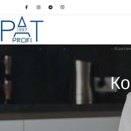
PatProfi
»
Реклама
»
Интернет реклама
»
Конте
Ко