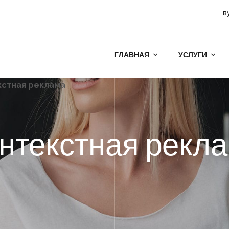
в
ГЛАВНАЯ
УСЛУГИ
кстная реклама
нтекстная рекл