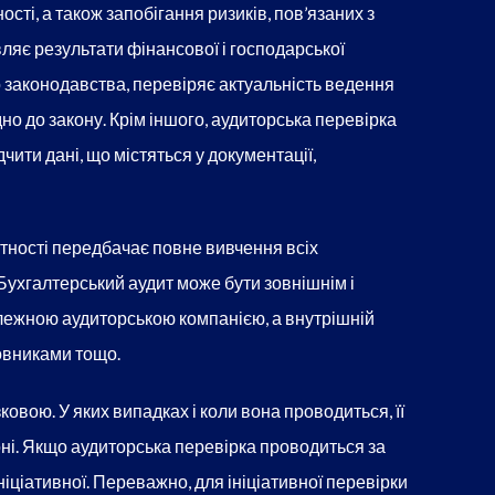
сті, а також запобігання ризиків, пов’язаних з
ляє результати фінансової і господарської
о законодавства, перевіряє актуальність ведення
ідно до закону. Крім іншого, аудиторська перевірка
дчити дані, що містяться у документації,
ітності передбачає повне вивчення всіх
 Бухгалтерський аудит може бути зовнішнім і
лежною аудиторською компанією, а внутрішній
овниками тощо.
овою. У яких випадках і коли вона проводиться, її
ні. Якщо аудиторська перевірка проводиться за
іціативної. Переважно, для ініціативної перевірки