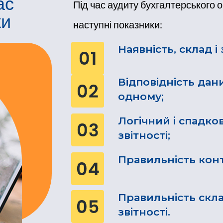
ас
Під час аудиту бухгалтерського 
ки
наступні показники:
Наявність, склад і
Відповідність дани
одному;
Логічний і спадко
звітності;
Правильність конт
Правильність скл
звітності.