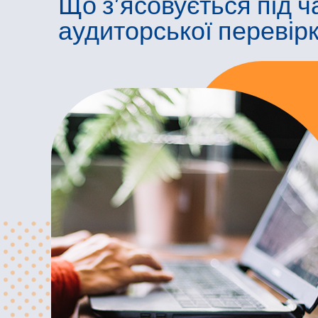
Що з’ясовується під ч
аудиторської перевір