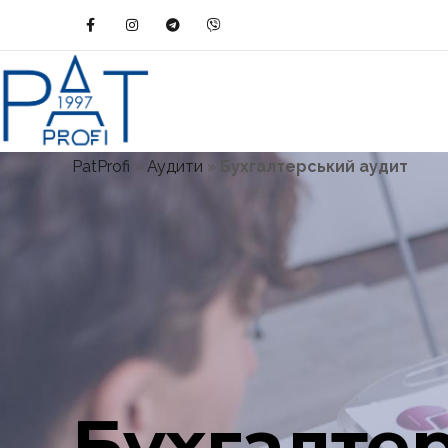
PatProfi
»
Аудити
»
Бухгалтерський аудит
Бухгалте