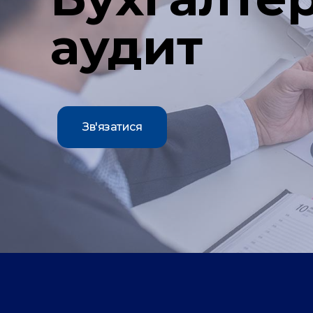
аудит
Зв'язатися