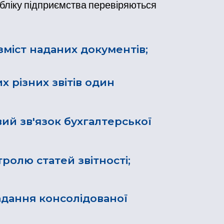
обліку підприємства перевіряються
 зміст наданих документів;
х різних звітів один
вий зв'язок бухгалтерської
ролю статей звітності;
адання консолідованої