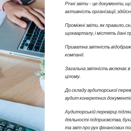
Річні звіти – це документи, 
активність організації, здій
Проміжні звіти, як правило, 
щокварталу, і містять дані пр
Приватна звітність відобража
компанії.
Загальна звітність включає в 
цілому.
До складу аудиторської пере
аудит конкретних документів 
Аудиторській перевірці підля
діяльності підприємства, бух
та звіт про рух фінансових п