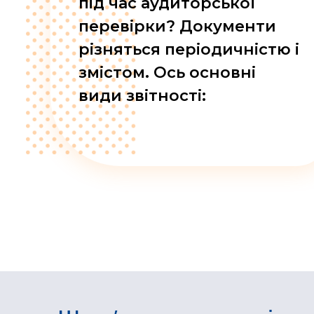
під час аудиторської
перевірки? Документи
різняться періодичністю і
змістом. Ось основні
види звітності:
Learn More