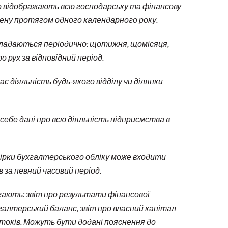
що відображають всю господарську та фінансову
снену протягом одного календарного року.
складаються періодично: щотижня, щомісяця,
о рух за відповідний період.
є діяльність будь-якого відділу чи ділянки
себе дані про всю діяльність підприємства в
вірки бухгалтерського обліку може входити
за певний часовий період.
гають: звіт про результати фінансової
галтерський баланс, звіт про власний капітал
отоків. Можуть бути додані пояснення до