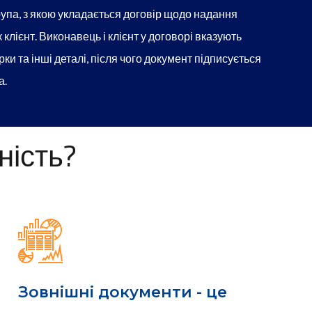
упа, з якою укладається договір щодо надання
 клієнт. Виконавець і клієнт у договорі вказують
ки та інші деталі, після чого документ підписується
а.
ність?
Зовнішні документи - це