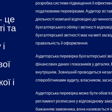
розробка системи підвищення її ефективно
податковими перевірками. Аудитор зістав
- це
діяльності компанії відповідно до чинног
і та
бухгалтерського обліку і звітності відпов
бухгалтерської звітності має на меті засві
 і
правильність її оформлення.
Аудиторська перевірка бухгалтерської зв
вої
фінансових даних і показників у деталях.
внутрішнім. Зовнішній проводиться неза
ої і
співробітниками аудиту, власником, засн
Аудиторська перевірка може бути обов’язк
регламент розписано у відповідному зако
бажанням замовника, вона називається ін