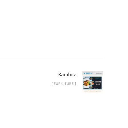
Kambuz
[ FURNITURE ]