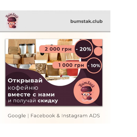
Bumastak ADS
FURNITURE