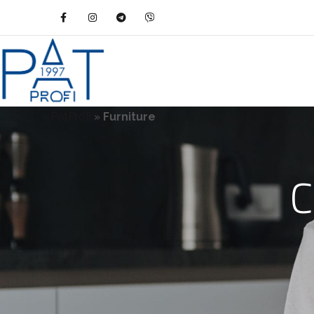
PatProfi
»
Furniture
C