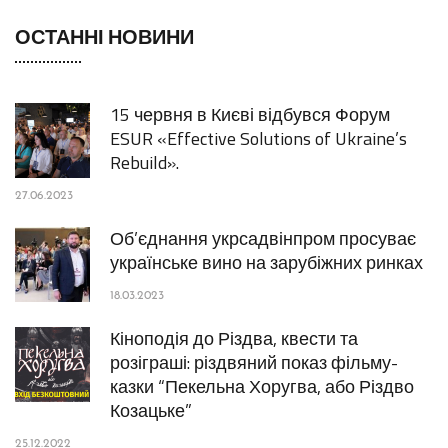
ОСТАННІ НОВИНИ
15 червня в Києві відбувся Форум
ESUR «Effective Solutions of Ukraine’s
Rebuild».
27.06.2023
Об’єднання укрсадвінпром просуває
українське вино на зарубіжних ринках
18.03.2023
Кіноподія до Різдва, квести та
розіграші: різдвяний показ фільму-
казки “Пекельна Хоругва, або Різдво
Козацьке”
25.12.2022