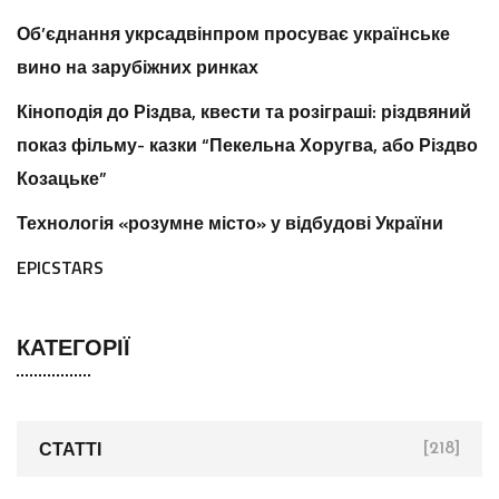
Об’єднання укрсадвінпром просуває українське
вино на зарубіжних ринках
Кіноподія до Різдва, квести та розіграші: різдвяний
показ фільму- казки “Пекельна Хоругва, або Різдво
Козацьке”
Технологія «розумне місто» у відбудові України
EPICSTARS
КАТЕГОРІЇ
СТАТТІ
[218]