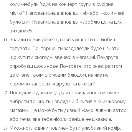
коли-небудь їздив на концерт групи в сусіднє
місто? Неправильна відповідь: «ні» або «коли мені
було 15». Правильна відповідь: «зроблю це на цих
вихідних!»
Знайди новий рецепт, навіть якщо ти не любиш
готувати. По-перше, ти заздалегідь будеш знати,
що купити сьогодні ввечері в магазині. По-друге,
спробуєш щось нове. По-третє, хто знає, раптом
це стане твоїм фірмовим блюдом, на яке не
соромно запросити друзів на вікенд?
Послухай аудіокнигу. Для незвичайності можеш
вибрати те, що ти навряд чи б купив в книжковому
магазині. Це може бути дивний жанр, дивний автор
або тема, яка тебе ніколи раніше не цікавила.
У кожної людини повинен бути улюблений колір,