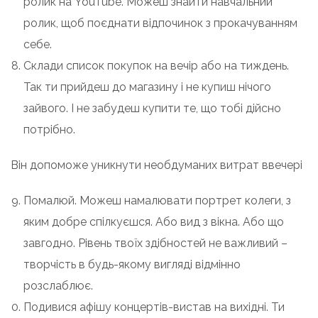
ролик на YouTube. Можеш знайти навчальний
ролик, щоб поєднати відпочинок з прокачуванням
себе.
Склади список покупок на вечір або на тиждень.
Так ти прийдеш до магазину і не купиш нічого
зайвого. І не забудеш купити те, що тобі дійсно
потрібно.
Він допоможе уникнути необдуманих витрат ввечері
Помалюй. Можеш намалювати портрет колеги, з
яким добре спілкуєшся. Або вид з вікна. Або що
завгодно. Рівень твоїх здібностей не важливий –
творчість в будь-якому вигляді відмінно
розслаблює.
Подивися афішу концертів-вистав на вихідні. Ти