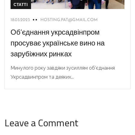
СТАТТІ
18.03.2023
HOSTING.PAT@GMAIL.COM
Об’єднання укрсадвінпром
просуває українське вино на
зарубіжних ринках
Минулого року завдяки зусиллям об’єднання
Укрсадвинпром та деяких...
Leave a Comment