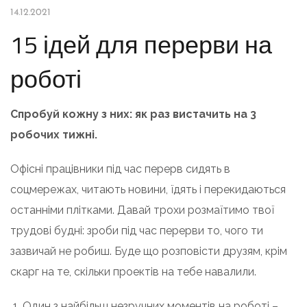
14.12.2021
15 ідей для перерви на
роботі
Спробуй кожну з них: як раз вистачить на 3
робочих тижні.
Офісні працівники під час перерв сидять в
соцмережах, читають новини, їдять і перекидаються
останніми плітками. Давай трохи розмаїтимо твої
трудові будні: зроби під час перерви то, чого ти
зазвичай не робиш. Буде що розповісти друзям, крім
скарг на те, скільки проектів на тебе навалили.
Один з найбільш незручних моментів на роботі –