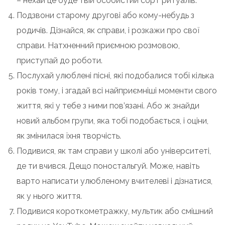
– нехай це буде твій особистий сорт ритуалів.
Подзвони старому другові або кому-небудь з
родичів. Дізнайся, як справи, і розкажи про свої
справи. Натхненний приємною розмовою,
приступай до роботи.
Послухай улюблені пісні, які подобалися тобі кілька
років тому, і згадай всі найприємніші моменти свого
життя, які у тебе з ними пов’язані. Або ж знайди
новий альбом групи, яка тобі подобається, і оціни,
як змінилася їхня творчість.
Подивися, як там справи у школі або університеті,
де ти вчився. Дещо поностальгуй. Може, навіть
варто написати улюбленому вчителеві і дізнатися,
як у нього життя.
Подивися короткометражку, мультик або смішний