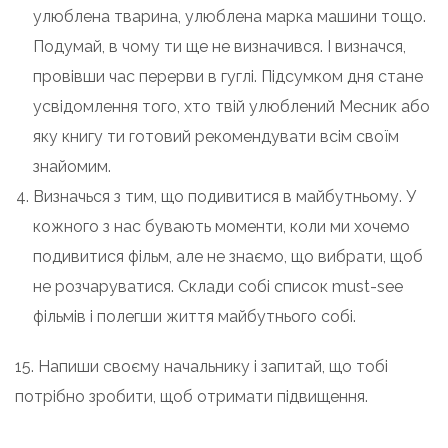
улюблена тварина, улюблена марка машини тощо.
Подумай, в чому ти ще не визначився. І визначся,
провівши час перерви в гуглі. Підсумком дня стане
усвідомлення того, хто твій улюблений Месник або
яку книгу ти готовий рекомендувати всім своїм
знайомим.
Визначься з тим, що подивитися в майбутньому. У
кожного з нас бувають моменти, коли ми хочемо
подивитися фільм, але не знаємо, що вибрати, щоб
не розчаруватися. Склади собі список must-see
фільмів і полегши життя майбутнього собі.
15. Напиши своєму начальнику і запитай, що тобі
потрібно зробити, щоб отримати підвищення.