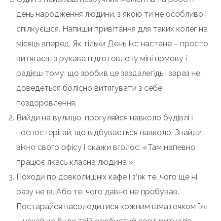
день народження людини, з якою ти не особливо і
спілкуєшся. Напиши привітання для таких колег на
місяць вперед. Як тільки День Ікс настане – просто
витягаєш з рукава підготовлену міні прмову і
радієш тому, що зробив це заздалегідь і зараз не
доведеться болісно витягувати з себе
поздоровлення.
Вийди на вулицю, прогуляйся навколо будівлі і
поспостерігай, що відбувається навколо. Знайди
вікно свого офісу і скажи вголос: «Там напевно
працює якась класна людина!»
Походи по довколишніх кафе і з’їж те, чого ще ні
разу не їв. Або те, чого давно не пробував.
Постарайся насолодитися кожним шматочком їжі