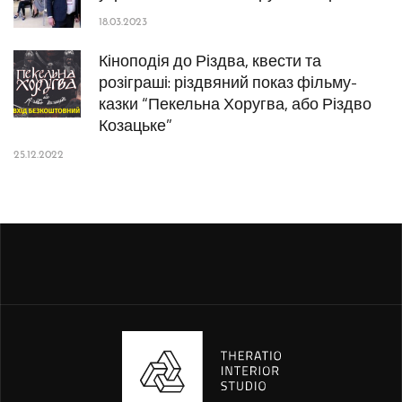
18.03.2023
Кіноподія до Різдва, квести та
розіграші: різдвяний показ фільму-
казки “Пекельна Хоругва, або Різдво
Козацьке”
25.12.2022