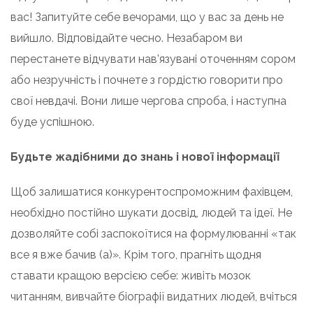
вас! Запитуйте себе вечорами, що у вас за день не
вийшло. Відповідайте чесно. Незабаром ви
перестанете відчувати нав’язувані оточенням сором
або незручність і почнете з гордістю говорити про
свої невдачі. Вони лише чергова спроба, і наступна
буде успішною.
Будьте жадібними до знань і нової інформації
Щоб залишатися конкурентоспроможним фахівцем,
необхідно постійно шукати досвід, людей та ідеї. Не
дозволяйте собі заспокоїтися на формулюванні «так
все я вже бачив (а)». Крім того, прагніть щодня
ставати кращою версією себе: живіть мозок
читанням, вивчайте біографії видатних людей, вчіться