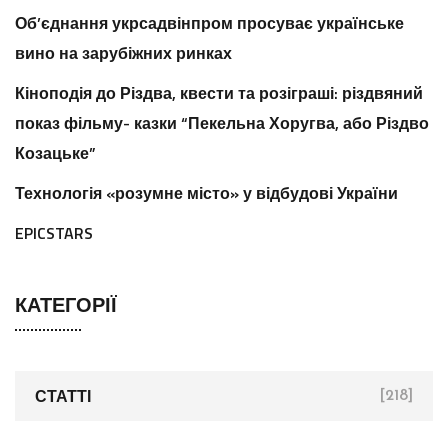
Об’єднання укрсадвінпром просуває українське
вино на зарубіжних ринках
Кіноподія до Різдва, квести та розіграші: різдвяний
показ фільму- казки “Пекельна Хоругва, або Різдво
Козацьке”
Технологія «розумне місто» у відбудові України
EPICSTARS
КАТЕГОРІЇ
СТАТТІ
[218]