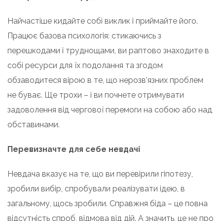
Найчастіше кидайте собі виклик і приймайте його.
Працює базова психологія: стикаючись з
перешкодами і труднощами, ви раптово знаходите в
собі ресурси для їх подолання та згодом
обзаводитеся вірою в те, що нерозв’язних проблем
не буває. Ще трохи – і ви почнете отримувати
задоволення від чергової перемоги на собою або над
обставинами.
Перевизначте для себе невдачі
Невдача вказує на те, що ви перевірили гіпотезу,
зробили вибір, спробували реалізувати ідею, в
загальному, щось зробили. Справжня біда – це повна
відсутність спроб, відмова від дій. А значить, це не про