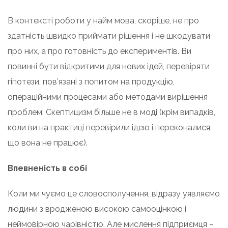
В контексті роботи у найм мова, скоріше, не про
здатність швидко приймати рішення і не шкодувати
про них, а про готовність до експериментів. Ви
повинні бути відкритими для нових ідей, перевіряти
гіпотези, пов’язані з попитом на продукцію,
операційними процесами або методами вирішення
проблем. Скептицизм більше не в моді (крім випадків,
коли ви на практиці перевірили ідею і переконалися,
що вона не працює).
Впевненість в собі
Коли ми чуємо це словосполучення, відразу уявляємо
людини з вродженою високою самооцінкою і
неймовірною чарівністю. Але мислення підприємця –