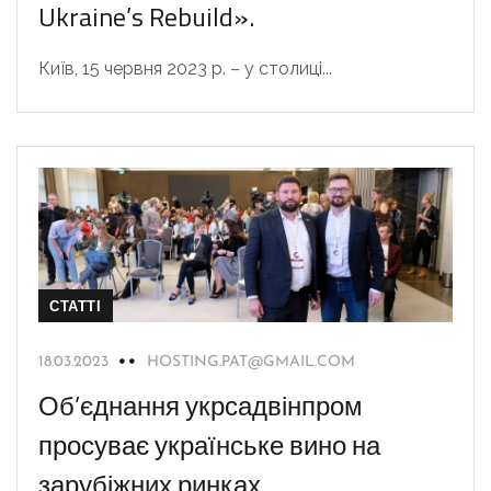
Ukraine’s Rebuild».
Київ, 15 червня 2023 р. – у столиці...
СТАТТІ
18.03.2023
HOSTING.PAT@GMAIL.COM
Об’єднання укрсадвінпром
просуває українське вино на
зарубіжних ринках