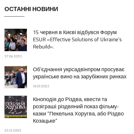
ОСТАННІ НОВИНИ
15 червня в Києві відбувся Форум
ESUR «Effective Solutions of Ukraine’s
Rebuild».
27.06.2023
Об’єднання укрсадвінпром просуває
українське вино на зарубіжних ринках
18.03.2023
Кіноподія до Різдва, квести та
розіграші: різдвяний показ фільму-
казки “Пекельна Хоругва, або Різдво
Козацьке”
25.12.2022