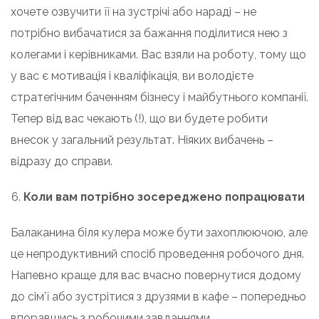
хочете озвучити її на зустрічі або нараді – не
потрібно вибачатися за бажання поділитися нею з
колегами і керівниками. Вас взяли на роботу, тому що
у вас є мотивація і кваліфікація, ви володієте
стратегічним баченням бізнесу і майбутнього компанії.
Тепер від вас чекають (!), що ви будете робити
внесок у загальний результат. Ніяких вибачень –
відразу до справи.
Коли вам потрібно зосереджено попрацювати
Балаканина біля кулера може бути захоплюючою, але
це непродуктивний спосіб проведення робочого дня.
Напевно краще для вас вчасно повернутися додому
до сім’ї або зустрітися з друзями в кафе – попередньо
впоравшись з робочими завданнями.