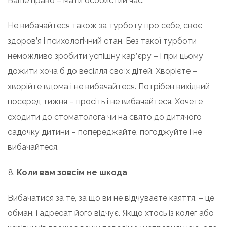
Ваше право – мати особистий час.
Не вибачайтеся також за турботу про себе, своє
здоров’я і психологічний стан. Без такої турботи
неможливо зробити успішну кар’єру – і при цьому
дожити хоча б до весілля своїх дітей. Хворієте –
хворійте вдома і не вибачайтеся. Потрібен вихідний
посеред тижня – просіть і не вибачайтеся. Хочете
сходити до стоматолога чи на свято до дитячого
садочку дитини – попереджайте, погоджуйте і не
вибачайтеся.
Коли вам зовсім не шкода
Вибачатися за те, за що ви не відчуваєте каяття, – це
обман, і адресат його відчує. Якщо хтось із колег або