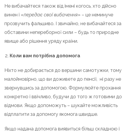
Не вибачайтеся також від імені когось, хто дійсно
винен і «
передає свої вибачення
» – це неминуче
прозвучить фальшиво. І звичайно, не вибачайтеся за
обставини непереборної сили – будь то природне
явище або рішення уряду країни.
Коли вам потрібна допомога
Ніхто не добирається до вершини самотужки, тому
малоймовірно, що ви доживете до пенсії, ні разу не
звернувшись за допомогою. Формулюйте прохання
конкретно і ввічливо, будучи до того ж готовими до
відмови. Якщо допоможуть – шукайте можливість
відплатити за допомогу якомога швидше.
Якщо надана допомога виявиться більш складною і