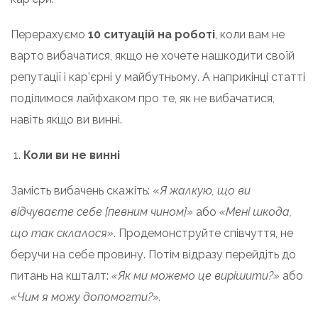
Перерахуємо
10 ситуацій на роботі
, коли вам не
варто вибачатися, якщо не хочете нашкодити своїй
репутації і кар’єрні у майбутньому. А наприкінці статті
поділимося лайфхаком про те, як не вибачатися,
навіть якщо ви винні.
Коли ви не винні
Замість вибачень скажіть: «
Я жалкую, що ви
відчуваєте себе [певним чином]»
або
«Мені шкода,
що так склалося»
. Продемонструйте співчуття, не
беручи на себе провину. Потім відразу перейдіть до
питань на кшталт:
«Як ми можемо це вирішити?»
або
«Чим я можу допомогти?».