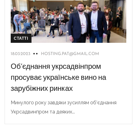
СТАТТІ
18.03.2023
HOSTING.PAT@GMAIL.COM
Об’єднання укрсадвінпром
просуває українське вино на
зарубіжних ринках
Минулого року завдяки зусиллям об’єднання
Укрсадвинпром та деяких...