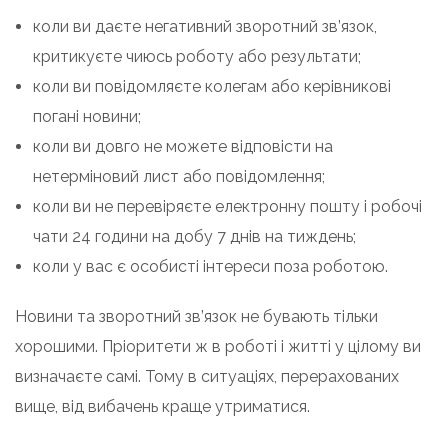
коли ви даєте негативний зворотний зв’язок,
критикуєте чиюсь роботу або результати;
коли ви повідомляєте колегам або керівникові
погані новини;
коли ви довго не можете відповісти на
нетерміновий лист або повідомлення;
коли ви не перевіряєте електронну пошту і робочі
чати 24 години на добу 7 днів на тиждень;
коли у вас є особисті інтереси поза роботою.
Новини та зворотний зв’язок не бувають тільки
хорошими. Пріоритети ж в роботі і житті у цілому ви
визначаєте самі. Тому в ситуаціях, перерахованих
вище, від вибачень краще утриматися.