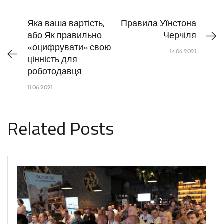
Яка ваша вартість,
Правила Уїнстона
або Як правильно
Черчіля
«оцифрувати» свою
14.06.2021
цінність для
роботодавця
11.06.2021
Related Posts