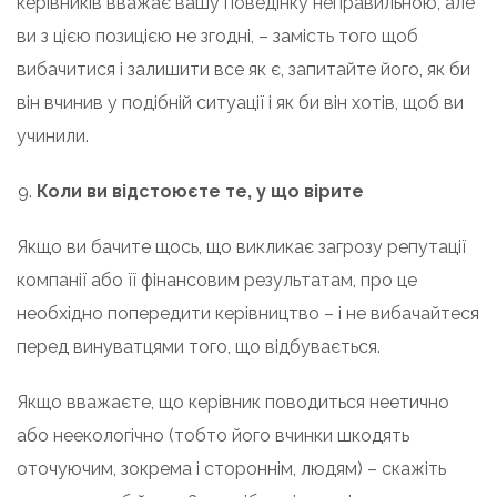
керівників вважає вашу поведінку неправильною, але
ви з цією позицією не згодні, – замість того щоб
вибачитися і залишити все як є, запитайте його, як би
він вчинив у подібній ситуації і як би він хотів, щоб ви
учинили.
Коли ви відстоюєте те, у що вірите
Якщо ви бачите щось, що викликає загрозу репутації
компанії або її фінансовим результатам, про це
необхідно попередити керівництво – і не вибачайтеся
перед винуватцями того, що відбувається.
Якщо вважаєте, що керівник поводиться неетично
або неекологічно (тобто його вчинки шкодять
оточуючим, зокрема і стороннім, людям) – скажіть