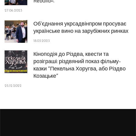
Rebuild».
27.06.2023
Об’єднання укрсадвінпром просуває
українське вино на зарубіжних ринках
18.03.2023
Кіноподія до Різдва, квести та
розіграші: різдвяний показ фільму-
казки “Пекельна Хоругва, або Різдво
Козацьке”
25.12.2022