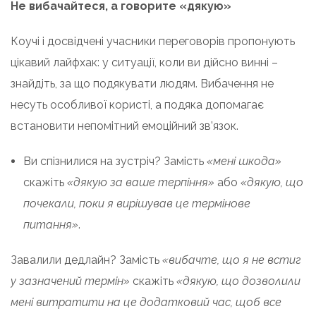
Не вибачайтеся, а говорите «дякую»
Коучі і досвідчені учасники переговорів пропонують
цікавий лайфхак: у ситуації, коли ви дійсно винні –
знайдіть, за що подякувати людям. Вибачення не
несуть особливої ​​користі, а подяка допомагає
встановити непомітний емоційний зв’язок.
Ви спізнилися на зустріч? Замість
«мені шкода»
скажіть
«дякую за ваше терпіння»
або
«дякую, що
почекали, поки я вирішував це термінове
питання»
.
Завалили дедлайн? Замість
«вибачте, що я не встиг
у зазначений термін»
скажіть
«дякую, що дозволили
мені витратити на це додатковий час, щоб все