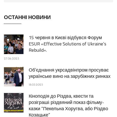
ОСТАННІ НОВИНИ
15 червня в Києві відбувся Форум
ESUR «Effective Solutions of Ukraine’s
Rebuild».
27.06.2023
Об’єднання укрсадвінпром просуває
українське вино на зарубіжних ринках
18.03.2023
Кіноподія до Різдва, квести та
розіграші: різдвяний показ фільму-
казки “Пекельна Хоругва, або Різдво
Козацьке”