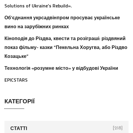
Solutions of Ukraine’s Rebuild».
Об’єднання укрсадвінпром просуває українське
вино на зарубіжних ринках
Кіноподія до Різдва, квести та розіграші: різдвяний
показ фільму- казки “Пекельна Хоругва, або Різдво
Козацьке”
Технологія «розумне місто» у відбудові України
EPICSTARS
КАТЕГОРІЇ
СТАТТІ
[218]