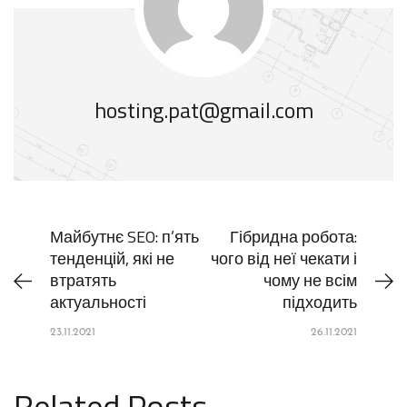
hosting.pat@gmail.com
Майбутнє SEO: п’ять
Гібридна робота:
тенденцій, які не
чого від неї чекати і
втратять
чому не всім
актуальності
підходить
23.11.2021
26.11.2021
Related Posts