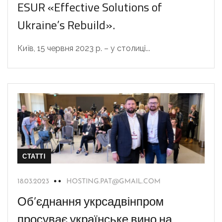
ESUR «Effective Solutions of
Ukraine’s Rebuild».
Київ, 15 червня 2023 р. – у столиці...
СТАТТІ
18.03.2023
HOSTING.PAT@GMAIL.COM
Об’єднання укрсадвінпром
просуває українське вино на