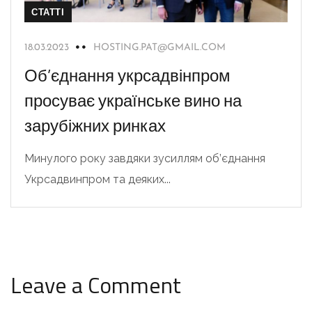
СТАТТІ
18.03.2023
HOSTING.PAT@GMAIL.COM
Об’єднання укрсадвінпром
просуває українське вино на
зарубіжних ринках
Минулого року завдяки зусиллям об’єднання
Укрсадвинпром та деяких...
Leave a Comment