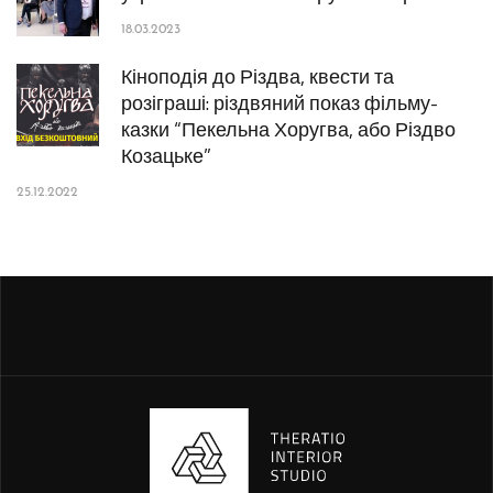
18.03.2023
Кіноподія до Різдва, квести та
розіграші: різдвяний показ фільму-
казки “Пекельна Хоругва, або Різдво
Козацьке”
25.12.2022