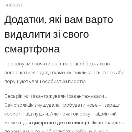
14.10.2021
Додатки, які вам варто
видалити зі свого
смартфона
Пропонуємо почати рік з того, щоб безжально
попрощатися з додатками, які викликають стрес або
порушують ваш особистий простір.
Весь рік ми завантажували і завантажували …
Самоізоляція змушувала пробувати нове – і заради
користі, і від нудьги. Але початок року – відмінний
момент для
цифрової детоксикації
. Якщо знайдете
20 хвилин на те, щоб запитати себе, чи дійсно