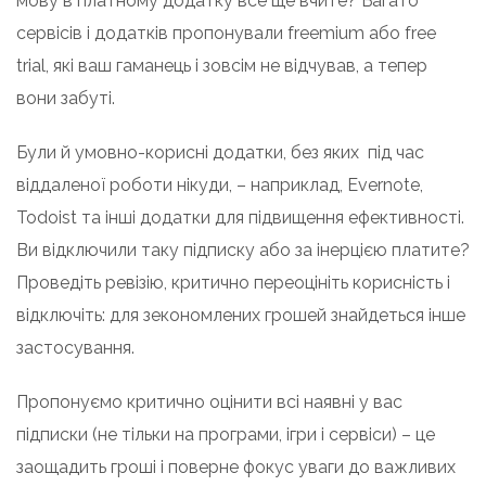
мову в платному додатку все ще вчите? Багато
сервісів і додатків пропонували freemium або free
trial, які ваш гаманець і зовсім не відчував, а тепер
вони забуті.
Були й умовно-корисні додатки, без яких під час
віддаленої роботи нікуди, – наприклад, Evernote,
Todoist та інші додатки для підвищення ефективності.
Ви відключили таку підписку або за інерцією платите?
Проведіть ревізію, критично переоцініть корисність і
відключіть: для зекономлених грошей знайдеться інше
застосування.
Пропонуємо критично оцінити всі наявні у вас
підписки (не тільки на програми, ігри і сервіси) – це
заощадить гроші і поверне фокус уваги до важливих