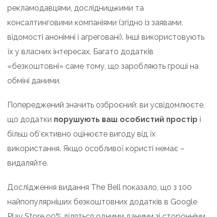
рекламодавцями, дослідницькими та
консалтинговими компаніями (згідно із заявами,
відомості анонімні і агреговані). Інші використовують
їх у власних інтересах. Багато додатків
«безкоштовні» саме тому, що заробляють гроші на
обміні даними.
Попереджений значить озброєний: ви усвідомлюєте,
що додатки
порушують ваш особистий простір
і
більш об’єктивно оцінюєте вигоду від їх
використання. Якщо особливої ​​користі немає –
видаляйте.
Дослідження видання The Bell показало, що з 100
найпопулярніших безкоштовних додатків в Google
Play Store 90% діляться одними даними зі сторонніми