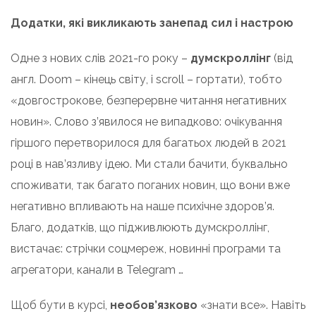
Додатки, які викликають занепад сил і настрою
Одне з нових слів 2021-го року –
думскроллінг
(від
англ. Doom – кінець світу, і scroll – гортати), тобто
«довгострокове, безперервне читання негативних
новин». Слово з’явилося не випадково: очікування
гіршого перетворилося для багатьох людей в 2021
році в нав’язливу ідею. Ми стали бачити, буквально
споживати, так багато поганих новин, що вони вже
негативно впливають на наше психічне здоров’я.
Благо, додатків, що підживлюють думскроллінг,
вистачає: стрічки соцмереж, новинні програми та
агрегатори, канали в Telegram …
Щоб бути в курсі,
необов’язково
«знати все». Навіть