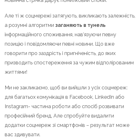
новинна стрічка дарує помилковий спокій.
Але ті ж соцмережі затягують, викликають залежність,
а розумні алгоритми
заганяють в тунель
інформаційного споживання, нав’язуючи певну
позицію і повідомляючи певні новини. Що вже
говорити про заздрість і пригніченість, до яких
призводить спостереження за чужим відполірованим
життями!
Ми не закликаємо, щоб ви вийшли з усіх соцмереж:
для багатьох комунікація в Facebook, LinkedIn або
Instagram- частина роботи або спосіб розвивати
професійний бренд. Але спробуйте видалити
додатки соцмереж зі смартфонів – результат може
вас здивувати.