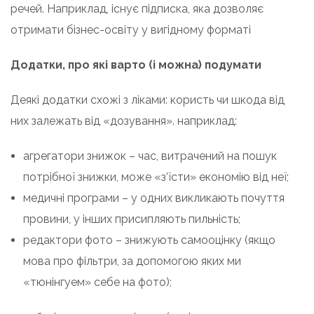
речей. Наприклад, існує підписка, яка дозволяє
отримати бізнес-освіту у вигідному форматі
Додатки, про які варто (і можна) подумати
Деякі додатки схожі з ліками: користь чи шкода від
них залежать від «дозування». наприклад:
агрегатори знижок – час, витрачений на пошук
потрібної знижки, може «з’їсти» економію від неї;
медичні програми – у одних викликають почуття
провини, у інших присипляють пильність;
редактори фото – знижують самооцінку (якщо
мова про фільтри, за допомогою яких ми
«тюнінгуем» себе на фото);