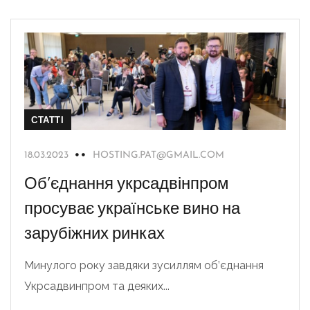
СТАТТІ
18.03.2023
HOSTING.PAT@GMAIL.COM
Об’єднання укрсадвінпром
просуває українське вино на
зарубіжних ринках
Минулого року завдяки зусиллям об’єднання
Укрсадвинпром та деяких...