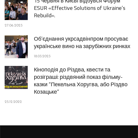
15 червня в Києві відбувся Форум
ESUR «Effective Solutions of Ukraine’s
Rebuild».
27.06.2023
Об’єднання укрсадвінпром просуває
українське вино на зарубіжних ринках
18.03.2023
Кіноподія до Різдва, квести та
розіграші: різдвяний показ фільму-
казки “Пекельна Хоругва, або Різдво
Козацьке”
25.12.2022