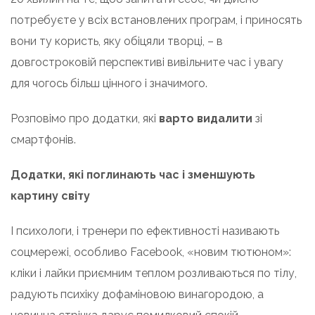
потребуєте у всіх встановлених програм, і приносять
вони ту користь, яку обіцяли творці, – в
довгостроковій перспективі вивільните час і увагу
для чогось більш цінного і значимого.
Розповімо про додатки, які
варто видалити
зі
смартфонів.
Додатки, які поглинають час і зменшують
картину світу
І психологи, і тренери по ефективності називають
соцмережі, особливо Facebook, «новим тютюном»:
кліки і лайки приємним теплом розливаються по тілу,
радують психіку дофаміновою винагородою, а