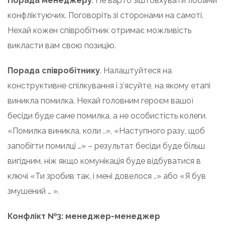
Порада менеджеру
. Не варто зіштовхувати лобами
конфліктуючих. Поговоріть зі сторонами на самоті.
Нехай кожен співробітник отримає можливість
викласти вам свою позицію.
Порада співробітнику
. Налаштуйтеся на
конструктивне спілкування і з’ясуйте, на якому етапі
виникла помилка. Нехай головним героєм вашої
бесіди буде саме помилка, а не особистість колеги.
«Помилка виникла, коли ..», «Наступного разу, щоб
запобігти помилці …» – результат бесіди буде більш
вигідним, ніж якщо комунікація буде відбуватися в
ключі «Ти зробив так, і мені довелося ..» або «Я був
змушений … ».
Конфлікт №3: менеджер-менеджер