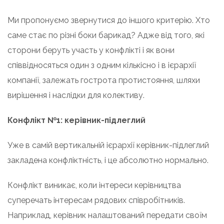
Ми пропонуємо звернутися до іншого критерію. Хто
саме стає по різні боки барикад? Адже від того, які
сторони беруть участь у конфлікті і як вони
співвідносяться один з одним кількісно і в ієрархії
компанії, залежать гострота протистояння, шляхи
вирішення і наслідки для колективу.
Конфлікт №1: керівник-підлеглий
Уже в самій вертикальній ієрархії керівник-підлеглий
закладена конфліктність, і це абсолютно нормально.
Конфлікт виникає, коли інтереси керівництва
суперечать інтересам рядових співробітників.
Наприклад, керівник налаштований передати своїм