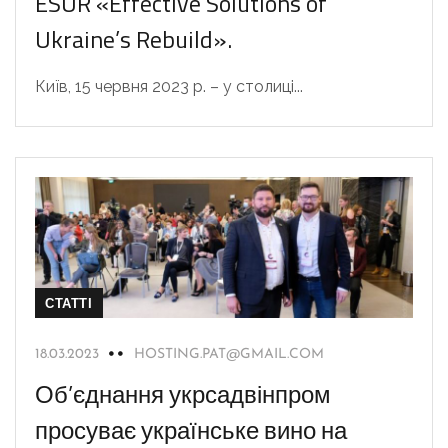
ESUR «Effective Solutions of
Ukraine’s Rebuild».
Київ, 15 червня 2023 р. – у столиці...
СТАТТІ
18.03.2023
HOSTING.PAT@GMAIL.COM
Об’єднання укрсадвінпром
просуває українське вино на