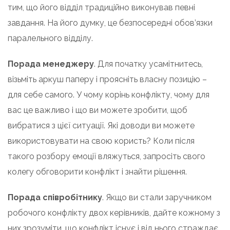
тим, що його відділ традиційно виконував певні
завдання. На його думку, це безпосередні обов’язки
паралельного відділу.
Порада менеджеру
. Для початку усамітнитесь,
візьміть аркуш паперу і проясніть власну позицію –
для себе самого. У чому корінь конфлікту, чому для
вас це важливо і що ви можете зробити, щоб
вибратися з цієї ситуації. Які доводи ви можете
використовувати на свою користь? Коли після
такого розбору емоції вляжуться, запросіть свого
колегу обговорити конфлікт і знайти рішення.
Порада співробітнику
. Якщо ви стали заручником
робочого конфлікту двох керівників, дайте кожному з
них зрозуміти, що конфлікт існує і від нього страждає