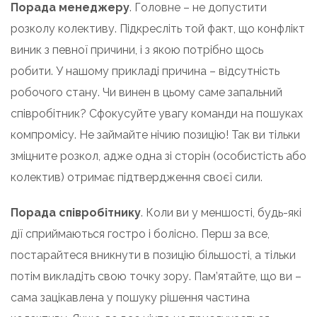
Порада менеджеру
. Головне – не допустити
розколу колективу. Підкресліть той факт, що конфлікт
виник з певної причини, і з якою потрібно щось
робити. У нашому прикладі причина – відсутність
робочого стану. Чи винен в цьому саме запальний
співробітник? Сфокусуйте увагу команди на пошуках
компромісу. Не займайте нічию позицію! Так ви тільки
зміцните розкол, адже одна зі сторін (особистість або
колектив) отримає підтвердження своєї сили.
Порада співробітнику
. Коли ви у меншості, будь-які
дії сприймаються гостро і болісно. Перш за все,
постарайтеся вникнути в позицію більшості, а тільки
потім викладіть свою точку зору. Пам’ятайте, що ви –
сама зацікавлена ​​у пошуку рішення частина