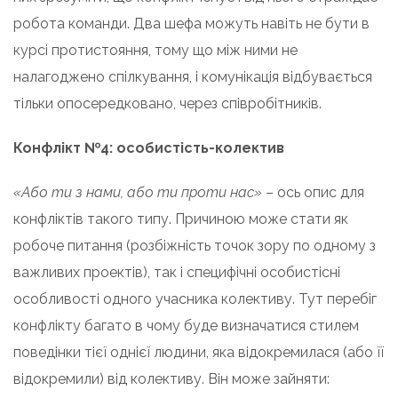
робота команди. Два шефа можуть навіть не бути в
курсі протистояння, тому що між ними не
налагоджено спілкування, і комунікація відбувається
тільки опосередковано, через співробітників.
Конфлікт №4: особистість-колектив
«Або ти з нами, або ти проти нас»
– ось опис для
конфліктів такого типу. Причиною може стати як
робоче питання (розбіжність точок зору по одному з
важливих проектів), так і специфічні особистісні
особливості одного учасника колективу. Тут перебіг
конфлікту багато в чому буде визначатися стилем
поведінки тієї однієї людини, яка відокремилася (або її
відокремили) від колективу. Він може зайняти: