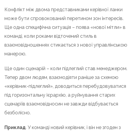
Конфлікт між двома представниками керівної ланки
може бути спровокований перетином зон інтересів.
Ще одна специфічна ситуація – поява «нової мітли» в
команді, коли роками відточений стиль в
взаємовідношеннях стикається з нової управлінською
манерою.
Ще один сценарій – коли підлеглий став менеджером.
Тепер двом людям, взаємодіяти раніше за схемою
«керівник-підлеглий», доводиться перебудовуватися
під горизонтальну ієрархію, а руйнування старих
сценаріїв взаємовідносин не завжди відбувається
безболісно.
Приклад
. У команді новий керівник, і він не згоден з