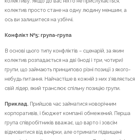
колективу. Якщо до вас ніхто не прислухається,
колектив просто стане на одну людину меншим, а
ось ви залишитеся на узбіччі.
Конфлікт №5: група-група
В основі цього типу конфліктів – сценарій, за яким
колектив розпадається на дві (іноді і три, чотири)
групи, що займають принципово різні позиції з якого-
небудь питання. Найчастіше в кожній з них з’являється
свій лідер, який транслює спільну позицію групи.
Приклад.
Прийшов час займатися новорічним
корпоративів, і бюджет компанії обмежений. Перша
група співробітників вважає, що варто і зовсім
відмовитися від вечірки, але отримати підвищені