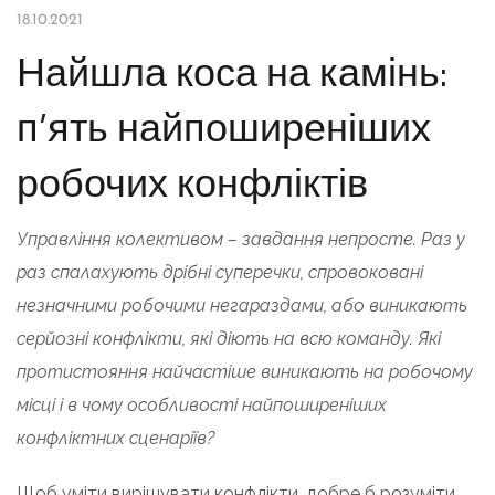
18.10.2021
Найшла коса на камінь:
п’ять найпоширеніших
робочих конфліктів
Управління колективом – завдання непросте. Раз у
раз спалахують дрібні суперечки, спровоковані
незначними робочими негараздами, або виникають
серйозні конфлікти, які діють на всю команду. Які
протистояння найчастіше виникають на робочому
місці і в чому особливості найпоширеніших
конфліктних сценаріїв?
Щоб уміти вирішувати конфлікти, добре б розуміти,