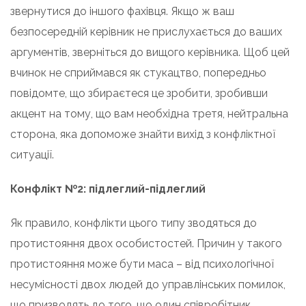
звернутися до іншого фахівця. Якщо ж ваш
безпосередній керівник не прислухається до ваших
аргументів, зверніться до вищого керівника. Щоб цей
вчинок не сприймався як стукацтво, попередньо
повідомте, що збираєтеся це зробити, зробивши
акцент на тому, що вам необхідна третя, нейтральна
сторона, яка допоможе знайти вихід з конфліктної
ситуації.
Конфлікт №2: підлеглий-підлеглий
Як правило, конфлікти цього типу зводяться до
протистояння двох особистостей. Причин у такого
протистояння може бути маса – від психологічної
несумісності двох людей до управлінських помилок,
що призводять до того, що один співробітник