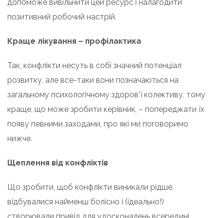
допоможе вивільнити цей ресурс і налагодити
позитивний робочий настрій.
Краще лікування – профілактика
Так, конфлікти несуть в собі значний потенціал
розвитку, але все-таки вони позначаються на
загальному психологічному здоров’ї колективу, тому
краще, що може зробити керівник, – попереджати їх
появу певними заходами, про які ми поговоримо
нижче.
Щеплення від конфліктів
Що зробити, щоб конфлікти виникали рідше,
відбувалися найменш болісно і (ідеально!)
створювали привід для удосконалень всередині