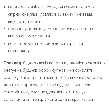
пасивну позицію, заперечуючи саму наявність
спірної ситуації і ухиляючись таким чином від
вирішення питання;
оборонну позицію, демонструючи агресію по
відношенню до решти;
позицію людини, готової до співпраці та
компромісу.
Приклад.
Один з членів колективу надмірно емоційно
реагує на будь-які робочі суперечки, і конфлікти
спалахують один за іншим. Втомившись від роботи з
«бочкою пороху», колектив відкрито висловив
співробітнику своє невдоволення. Ситуація
загострилася, і тепер в команді німе протистояння.