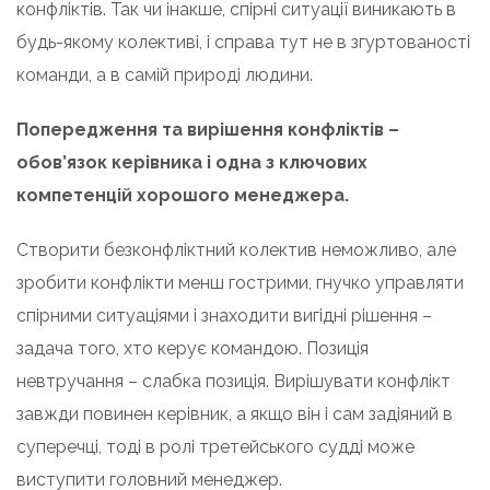
конфліктів. Так чи інакше, спірні ситуації виникають в
будь-якому колективі, і справа тут не в згуртованості
команди, а в самій природі людини.
Попередження та вирішення конфліктів –
обов’язок керівника і одна з ключових
компетенцій хорошого менеджера.
Створити безконфліктний колектив неможливо, але
зробити конфлікти менш гострими, гнучко управляти
спірними ситуаціями і знаходити вигідні рішення –
задача того, хто керує командою. Позиція
невтручання – слабка позиція. Вирішувати конфлікт
завжди повинен керівник, а якщо він і сам задіяний в
суперечці, тоді в ролі третейського судді може
виступити головний менеджер.