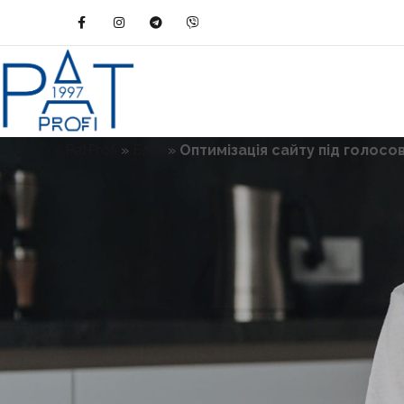
PatProfi
»
Блог
»
Оптимізація сайту під голосо