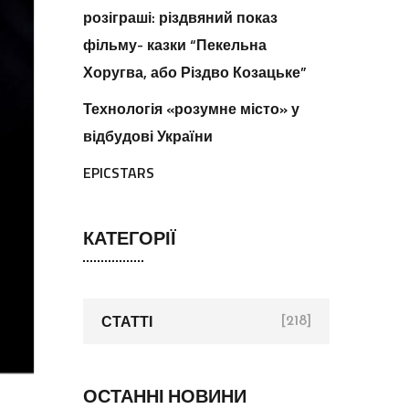
розіграші: різдвяний показ
фільму- казки “Пекельна
Хоругва, або Різдво Козацьке”
Технологія «розумне місто» у
відбудові України
EPICSTARS
КАТЕГОРІЇ
СТАТТІ
[218]
ОСТАННІ НОВИНИ