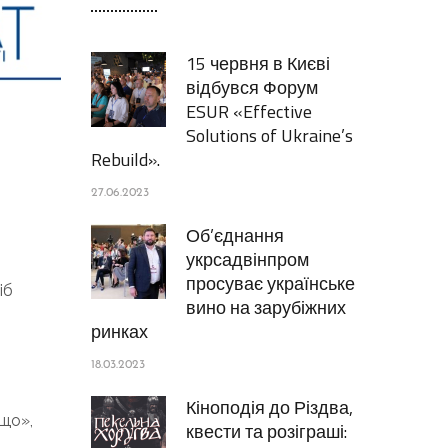
15 червня в Києві
відбувся Форум
ESUR «Effective
Solutions of Ukraine’s
Rebuild».
27.06.2023
Об’єднання
укрсадвінпром
просуває українське
іб
вино на зарубіжних
ринках
18.03.2023
Кіноподія до Різдва,
«що»,
квести та розіграші: