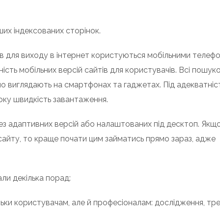
ших індексованих сторінок.
ів для виходу в інтернет користуються мобільними телеф
сть мобільних версій сайтів для користувачів. Всі пошуко
но виглядають на смартфонах та гаджетах. Під адекватні
оку швидкість завантаження.
ез адаптивних версій або налаштованих під десктоп. Якщ
сайту, то краще почати цим займатись прямо зараз, адже
ли декілька порад:
льки користувачам, але й професіоналам: дослідження, тре