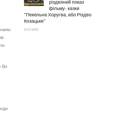
різдвяний показ
фільму- казки
“Пекельна Хоругва, або Різдво
Козацьке”
онами.
25.12.2022
ві
стю
о Ви
нди,