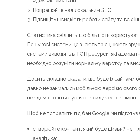
«де», «коли» та ін.
Попрацюйте над локальним SEO.
Підвищіть швидкість роботи сайту та всіх ін
Статистика свідчить, що більшість користувач
Пошукові системи це знають та оцінюють зручні
системи виводять в ТОП ресурси, які адекват
необхідно розуміти нормальну верстку та вис
Досить складно сказати, що буде із сайтами б
давно не займались мобільною версією свого 
невідомо коли вступлять в силу чергові зміни.
Щоб не потрапити під бан Google ми підготува
створюйте контент, який буде цікавий не ті
аналітика;