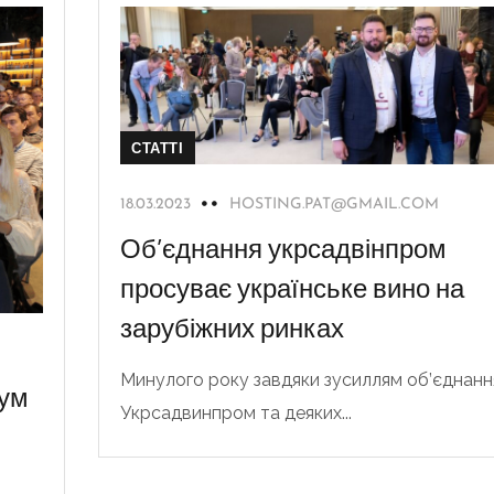
СТАТТІ
18.03.2023
HOSTING.PAT@GMAIL.COM
Об’єднання укрсадвінпром
просуває українське вино на
зарубіжних ринках
Минулого року завдяки зусиллям об’єднанн
рум
Укрсадвинпром та деяких...