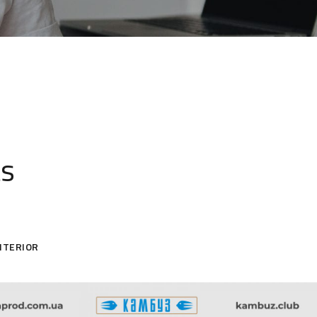
ts
NTERIOR