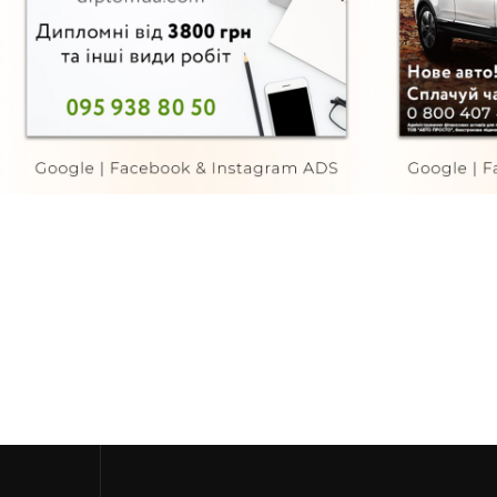
Diplom UA
Авто
FURNITURE
FURNI