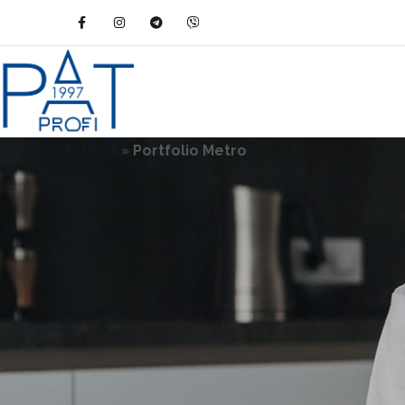
PatProfi
»
Portfolio Metro