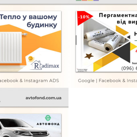
max
Horeca
TURE
FURNITURE