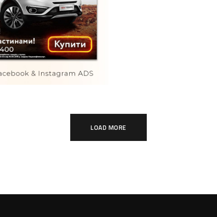
фонд
TURE
LOAD MORE