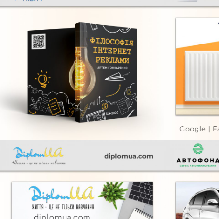
Філософія інтернет
Radi
реклами
FURNI
FURNITURE