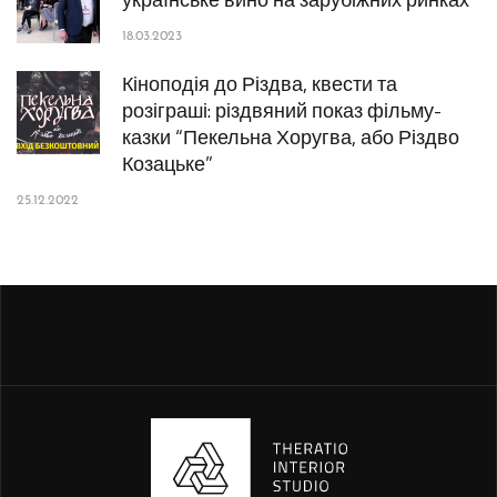
18.03.2023
Кіноподія до Різдва, квести та
розіграші: різдвяний показ фільму-
казки “Пекельна Хоругва, або Різдво
Козацьке”
25.12.2022