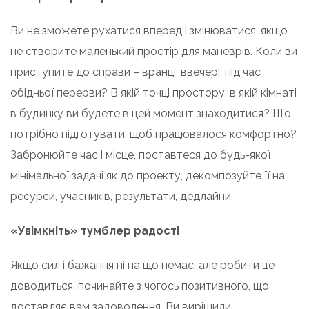
Ви не зможете рухатися вперед і змінюватися, якщо
не створите маленький простір для маневрів. Коли ви
приступите до справи – вранці, ввечері, під час
обідньої перерви? В якій точці простору, в якій кімнаті
в будинку ви будете в цей момент знаходитися? Що
потрібно підготувати, щоб працювалося комфортно?
Забронюйте час і місце, поставтеся до будь-якої
мінімальної задачі як до проекту, декомпозуйте її на
ресурси, учасників, результати, дедлайни.
«Увімкніть» тумблер радості
Якщо сил і бажання ні на що немає, але робити це
доводиться, починайте з чогось позитивного, що
доставляє вам задоволення. Ви вирішили