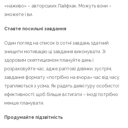
«наживо» – авторських Лайфхак. Можуть вони –
зможете і ви.
Ставте посильні завдання
Один погляд на список із сотні завдань здатний
знищити мотивацію ці завдання виконувати. Зі
здоровим скептицизмом плануйте день і
розраховуйте час, адже раптові дзвінки, зустрічі,
завдання формату «потрібно на вчора» час від часу
трапляються з усіма. Як радять деякі гуру особистої
ефективності: щоб більше встигати – іноді потрібно
менше планувати.
Продумайте підзвітність