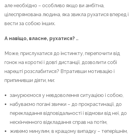
але необхідно – особливо якщо ви амбітна,
цілеспрямована людина, яка звикла рухатися вперед і
вести за собою інших.
А навіщо, власне, рухатися? ..
Може, прислухатися до інстинкту, перепочити від
гонок на короткі і довгі дистанції, дозволити собі
нарешті розслабитися? Втративши мотивацію і
припинивши діяти, ми:
занурюємося у невдоволення ситуацією і собою,
набуваємо погані звички – до прокрастинації, до
перекладання відповідальності і відмови від неї, до
нескінченного відкладання справ на потім,
живемо минулим, в кращому випадку – теперішнім,