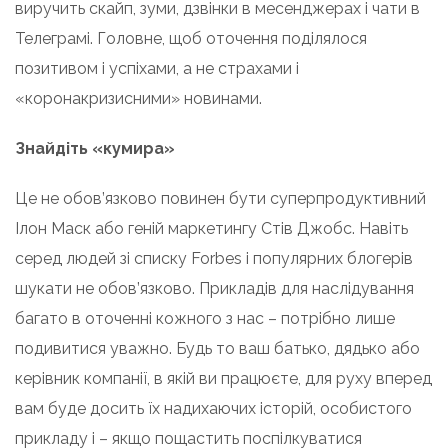
виручить скайп, зуми, дзвінки в месенджерах і чати в
Телеграмі. Головне, щоб оточення поділялося
позитивом і успіхами, а не страхами і
«коронакризисними» новинами.
Знайдіть «кумира»
Це не обов’язково повинен бути суперпродуктивний
Ілон Маск або геній маркетингу Стів Джобс. Навіть
серед людей зі списку Forbes і популярних блогерів
шукати не обов’язково. Прикладів для наслідування
багато в оточенні кожного з нас – потрібно лише
подивитися уважно. Будь то ваш батько, дядько або
керівник компанії, в якій ви працюєте, для руху вперед
вам буде досить їх надихаючих історій, особистого
прикладу і – якщо пощастить поспілкуватися