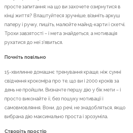
просте запитання: на що ви захочете озирнутися в
кінці життя? Влаштуйтеся зручніше, візьміть аркуш
паперу і ручку, пишіть, малюйте майнд-карти і скетчі.
Трохи завзятості – і мета знайдеться, а мотивація
рухатися до неї з’явиться.
Почніть повільно
15-хвилинне домашнє тренування краще, ніж сумні
свідчення крокоміра про те, що ви і 2000 кроків за
день не пройшли. Визначте першу дію у бік мети – і
просто виконайте її, без пошуку мотивації і
самовмовляння. Вони, до речі, не знадобляться, якщо
вибрана дію максимально проста і зрозуміла.
Створіть простір