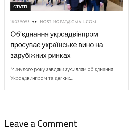
СТАТТІ
18.03.2023
HOSTING.PAT@GMAIL.COM
Об’єднання укрсадвінпром
просуває українське вино на
зарубіжних ринках
Минулого року завдяки зусиллям об’єднання
Укрсадвинпром та деяких...
Leave a Comment